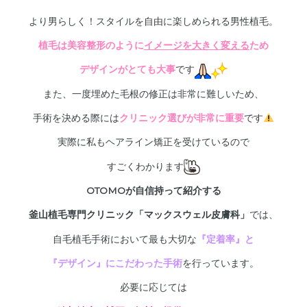
より男らしく！スタイルを自由に楽しめられる男性植毛。
植毛は美容整形のように
イメージを大きく変える
ため
デザインがとても大事
です
また、一度埋めた毛根の修正は非常に難しいため、
手術を決める際には
クリニック選びが非常に重要
です
実際に私もヘアライン矯正を受けているので
すごくわかります
OTOMOが自信持って紹介する
釜山植毛専門クリニック「マックスウェル皮膚科」
では、
自毛植毛手術において最も大切な
『定着率』と
『デザイン』にこだわった手術
を行っています。
必要に応じては