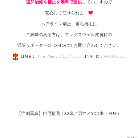
追加治療や補正を無料で提供
していますので
安心して任せられます
ヘアライン矯正、自毛植毛に
ご興味のある方は、マックスウェル皮膚科の
通訳サポーターOTOMOにてお問い合わせください。
LINE：
https://lin.ee/tyuRdUc
LINE ID：
＠353oaibs
【症例写真】自毛植毛｜32歳／男性／500本（FUE）
Print