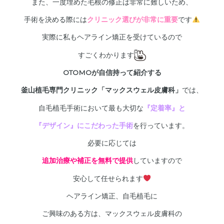
また、一度埋めた毛根の修正は非常に難しいため、
手術を決める際には
クリニック選びが非常に重要
です
実際に私もヘアライン矯正を受けているので
すごくわかります
OTOMOが自信持って紹介する
釜山植毛専門クリニック「マックスウェル皮膚科」
では、
自毛植毛手術において最も大切な
『定着率』と
『デザイン』にこだわった手術
を行っています。
必要に応じては
追加治療や補正を無料で提供
していますので
安心して任せられます
ヘアライン矯正、自毛植毛に
ご興味のある方は、マックスウェル皮膚科の