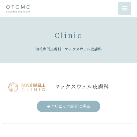
콘
Main
텐
Men
츠
로
Clinic
건
너
植毛専門皮膚科｜
マックスウェル皮膚科
뛰
기
マックスウェル皮膚科
クリニック紹介に戻る